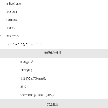
n-Butyl ether
142-96-1
C8H18O
130.23
：
205-575-3
物理化学性质
3
0.78 g/cm
-98℃(lit.)
142.1℃ at 760 mmHg
25℃
water: 0.03 g/100 mL (20℃)
安全数据