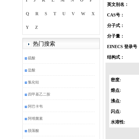
I
J
K
L
M
N
O
P
英文别名：
Q
R
S
T
U
V
W
X
CAS号：
分子式：
Y
Z
分子量：
热门搜索
EINECS 登录号
结构式：
硫酸
盐酸
密度:
氯化钴
熔点:
四甲基乙二胺
沸点:
阿巴卡韦
闪点:
阿维菌素
水溶性:
脱落酸