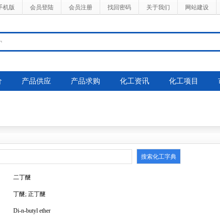
手机版
会员登陆
会员注册
找回密码
关于我们
网站建设
价
产品供应
产品求购
化工资讯
化工项目
二丁醚
丁醚; 正丁醚
Di-n-butyl ether