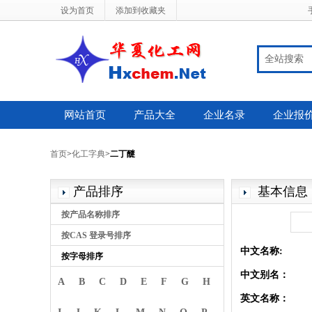
设为首页
添加到收藏夹
全站搜索
网站首页
产品大全
企业名录
企业报
首页
>
化工字典
>
二丁醚
产品排序
基本信息
按产品名称排序
按CAS 登录号排序
中文名称:
按字母排序
中文别名：
A
B
C
D
E
F
G
H
英文名称：