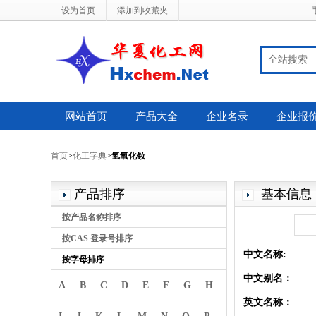
设为首页
添加到收藏夹
全站搜索
网站首页
产品大全
企业名录
企业报
首页
>
化工字典
>
氢氧化钕
产品排序
基本信息
按产品名称排序
按CAS 登录号排序
中文名称:
按字母排序
中文别名：
A
B
C
D
E
F
G
H
英文名称：