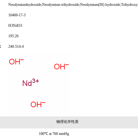
Neodymiumhydroxide;Neodymium trihydroxide;Neodymium(III) hydroxide;Trihydrox
16469-17-3
H3NdO3
195.26
：
240-514-4
物理化学性质
100℃ at 760 mmHg