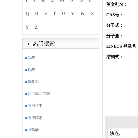
I
J
K
L
M
N
O
P
英文别名：
Q
R
S
T
U
V
W
X
CAS号：
分子式：
Y
Z
分子量：
热门搜索
EINECS 登录号
结构式：
硫酸
盐酸
氯化钴
四甲基乙二胺
阿巴卡韦
阿维菌素
脱落酸
沸点: