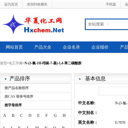
设为首页
添加到收藏夹
手机版
全站搜索
网站首页
产品大全
企业名录
企业报价
产
首页
>
化工字典
>
N-(3-氯-1H-吲哚-7-基)-1,4-苯二磺酰胺
产品排序
基本信息
按产品名称排序
按CAS 登录号排序
中文名称:
N-(3-氯
按字母排序
中文别名：
A
B
C
D
E
F
G
H
英文名称：
E-7070