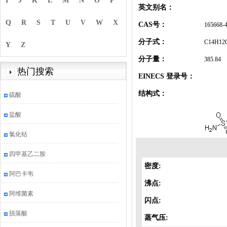
I
J
K
L
M
N
O
P
英文别名：
Q
R
S
T
U
V
W
X
CAS号：
165668-
分子式：
C14H12
Y
Z
分子量：
385.84
热门搜索
EINECS 登录号：
结构式：
硫酸
盐酸
氯化钴
四甲基乙二胺
密度:
阿巴卡韦
沸点:
阿维菌素
闪点:
脱落酸
蒸气压: