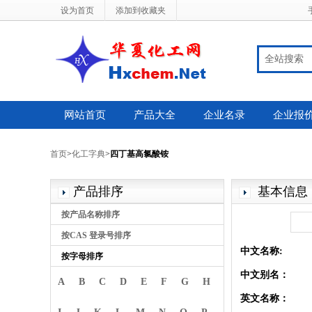
设为首页
添加到收藏夹
全站搜索
网站首页
产品大全
企业名录
企业报
首页
>
化工字典
>
四丁基高氯酸铵
产品排序
基本信息
按产品名称排序
按CAS 登录号排序
中文名称:
按字母排序
中文别名：
A
B
C
D
E
F
G
H
英文名称：