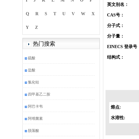
I
J
K
L
M
N
O
P
英文别名：
Q
R
S
T
U
V
W
X
CAS号：
分子式：
Y
Z
分子量：
热门搜索
EINECS 登录号
结构式：
硫酸
盐酸
氯化钴
四甲基乙二胺
阿巴卡韦
熔点:
水溶性:
阿维菌素
脱落酸