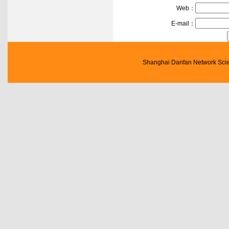
Web：
E-mail：
Shanghai Danfan Network Scien