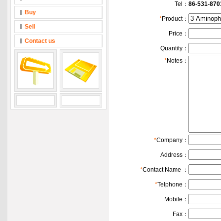
Tel：
86-531-870
Buy
*
Product：
Sell
Price：
Contact us
Quantity：
*
Notes：
*
Company：
Address：
*
Contact Name ：
*
Telphone：
Mobile：
Fax：