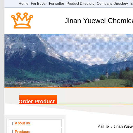
Home
For Buyer
For seller
Product Directory
Company Directory
E
Jinan Yuewei Chemica
Order Product
About us
Mail To ：
Jinan Yuewe
Products