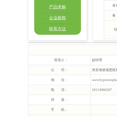
发
产品求购
备
企业新闻
联系方法
联系人：
赵经理
公 司：
淮安海玻瑞恩医
地 址：
www.hyperionph
电 话：
18114966287
传 真：
手 机：