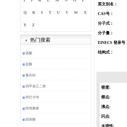
I
J
K
L
M
N
O
P
英文别名：
Q
R
S
T
U
V
W
X
CAS号：
分子式：
Y
Z
分子量：
热门搜索
EINECS 登录号
结构式：
硫酸
盐酸
氯化钴
四甲基乙二胺
密度:
熔点:
阿巴卡韦
沸点:
阿维菌素
闪点:
脱落酸
水溶性: