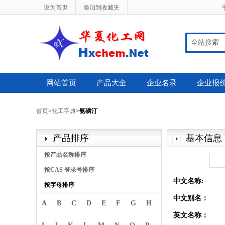
设为首页
添加到收藏夹
全站搜索
网站首页
产品大全
企业名录
企业报
首页
>
化工字典
>
氨磷汀
产品排序
基本信息
按产品名称排序
按CAS 登录号排序
中文名称:
按字母排序
中文别名：
A
B
C
D
E
F
G
H
英文名称：