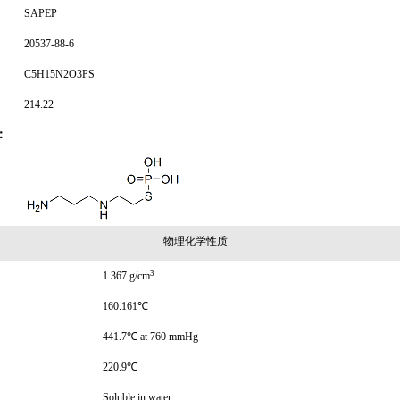
SAPEP
20537-88-6
C5H15N2O3PS
214.22
：
物理化学性质
3
1.367 g/cm
160.161℃
441.7℃ at 760 mmHg
220.9℃
Soluble in water