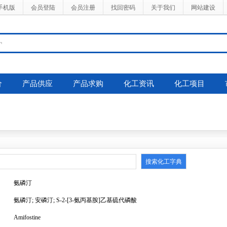
手机版
会员登陆
会员注册
找回密码
关于我们
网站建设
价
产品供应
产品求购
化工资讯
化工项目
氨磷汀
氨磷汀; 安磷汀; S-2-[3-氨丙基胺]乙基硫代磷酸
Amifostine