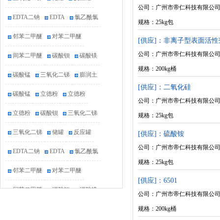
公司：广州市帝仁科技有限公
EDTA二钠
EDTA
氯乙酰氯
规格：25kg包
邻苯二甲醚
对苯二甲醚
[供应]：非离子型表面活性剂
间苯二甲醚
碳酸钡
碳酸镁
公司：广州市帝仁科技有限公
规格：200kg桶
碳酸锰
三氧化二锑
膨润土
[供应]：二氧化硅
碳酸锰
立德粉
立德粉
公司：广州市帝仁科技有限公
立德粉
碳酸钡
三氧化二锑
规格：25kg包
三氧化二锑
储罐
反应罐
[供应]：硫酸铵
公司：广州市帝仁科技有限公
EDTA二钠
EDTA
氯乙酰氯
规格：25kg包
邻苯二甲醚
对苯二甲醚
[供应]：6501
间苯二甲醚
碳酸钡
碳酸镁
公司：广州市帝仁科技有限公
碳酸锰
三氧化二锑
膨润土
规格：200kg桶