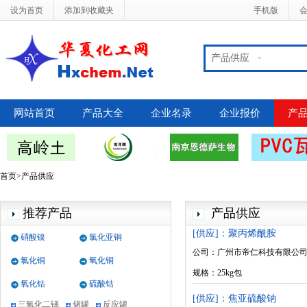
设为首页
添加到收藏夹
手机版
产品供应
网站首页
产品大全
企业名录
企业报价
产
首页>产品供应
推荐产品
产品供应
[供应]：聚丙烯酰胺
硝酸镍
氯化亚铜
碳酸锰
立德粉
立德粉
公司：广州市帝仁科技有限公
氯化铜
氧化铜
规格：25kg包
立德粉
碳酸钡
三氧化二锑
氧化钴
硫酸钴
[供应]：焦亚硫酸钠
三氧化二锑
储罐
反应罐