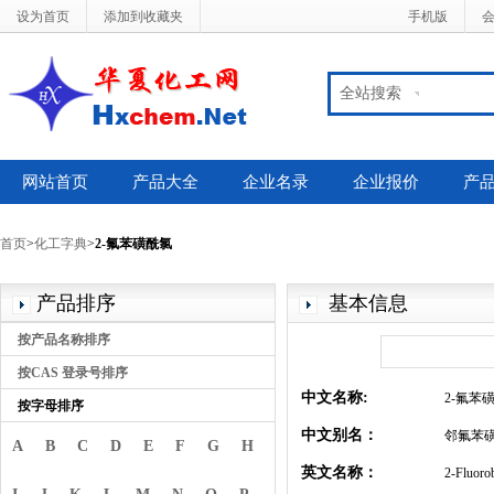
设为首页
添加到收藏夹
手机版
全站搜索
网站首页
产品大全
企业名录
企业报价
产
首页
>
化工字典
>
2-氟苯磺酰氯
产品排序
基本信息
按产品名称排序
按CAS 登录号排序
中文名称:
2-氟苯
按字母排序
中文别名：
邻氟苯
A
B
C
D
E
F
G
H
英文名称：
2-Fluorob