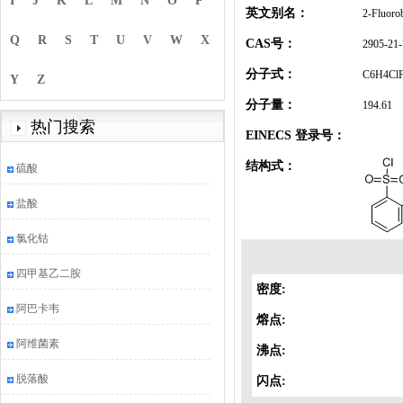
I
J
K
L
M
N
O
P
英文别名：
2-Fluorob
Q
R
S
T
U
V
W
X
CAS号：
2905-21-
分子式：
C6H4Cl
Y
Z
分子量：
194.61
热门搜索
EINECS 登录号：
结构式：
硫酸
盐酸
氯化钴
四甲基乙二胺
密度:
阿巴卡韦
熔点:
阿维菌素
沸点:
脱落酸
闪点: