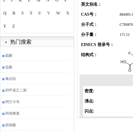
I
J
K
L
M
N
O
P
英文别名：
Q
R
S
T
U
V
W
X
CAS号：
884495-
分子式：
C7H6FN
Y
Z
分子量：
171.13
热门搜索
EINECS 登录号：
结构式：
硫酸
盐酸
氯化钴
四甲基乙二胺
密度:
沸点:
阿巴卡韦
闪点:
阿维菌素
脱落酸