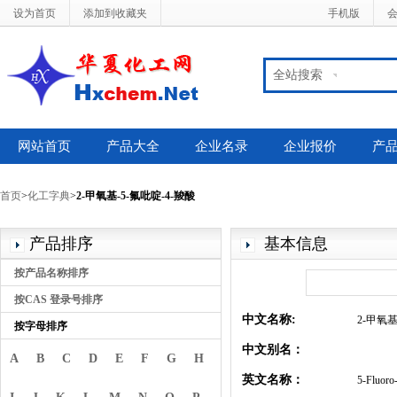
设为首页
添加到收藏夹
手机版
全站搜索
网站首页
产品大全
企业名录
企业报价
产
首页
>
化工字典
>
2-甲氧基-5-氟吡啶-4-羧酸
产品排序
基本信息
按产品名称排序
按CAS 登录号排序
中文名称:
2-甲氧基
按字母排序
中文别名：
A
B
C
D
E
F
G
H
英文名称：
5-Fluoro