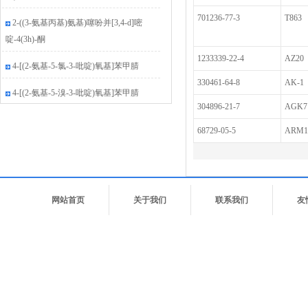
3-氨基-5-乙炔苯甲酸甲酯
701236-77-3
T863
2-((3-氨基丙基)氨基)噻吩并[3,4-d]嘧
啶-4(3h)-酮
3-氨基-n-[2-(二甲基氨基)乙基]-5-乙炔苯
甲酰胺
1233339-22-4
AZ20
4-[(2-氨基-5-氯-3-吡啶)氧基]苯甲腈
330461-64-8
AK-1
3-氨基-5-[2-[三(1-甲基乙基)甲硅烷基]乙
4-[(2-氨基-5-溴-3-吡啶)氧基]苯甲腈
炔]苯甲酰胺
304896-21-7
AGK7
2-((3-氨基丙基)氨基)噻吩并[3,2-d]嘧
3-氨基-5-乙炔苯甲酰胺
68729-05-5
ARM1
啶-4(3h)-酮
3-氨基-5-乙炔-n-(2-甲氧基乙基)苯甲酰
7-(乙酰基氧基)噻吩并[3,2-b]吡啶-5(4h)-
胺
酮
5-(5-氨基-3-(叔丁基)-1H-吡唑-1-基)-2-甲
网站首页
关于我们
联系我们
友
8-氨基-1,4-二噁螺[4.5]癸烷-8-甲醇
基苯酚盐酸盐
4-[(2-氨基-3-吡啶)氧基]苯甲腈
3-氨基-5-溴-n-(2-甲氧基乙基)苯甲酰胺
2-[(3-氨基丙基)氨基]-4(1h)-喹唑啉酮
3-(3-氨基丙氧基)丙酸
1-乙酰基-n-甲氧基-n-甲基-4-哌啶羧酰胺
5-氨基-2-甲氧基-n-(2-吗啉乙基)苯甲酰