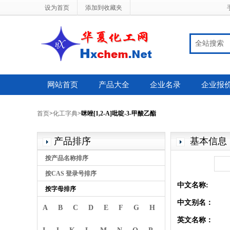
设为首页
添加到收藏夹
全站搜索
网站首页
产品大全
企业名录
企业报
首页
>
化工字典
>
咪唑[1,2-A]吡啶-3-甲酸乙酯
产品排序
基本信息
按产品名称排序
按CAS 登录号排序
中文名称:
按字母排序
中文别名：
A
B
C
D
E
F
G
H
英文名称：