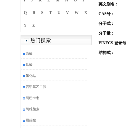
I
J
K
L
M
N
O
P
英文别名：
Q
R
S
T
U
V
W
X
CAS号：
分子式：
Y
Z
分子量：
热门搜索
EINECS 登录号
结构式：
硫酸
盐酸
氯化钴
四甲基乙二胺
阿巴卡韦
阿维菌素
脱落酸