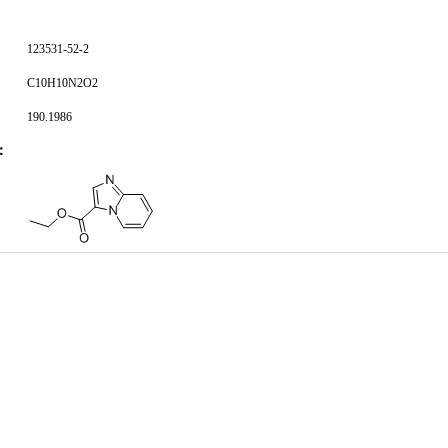
123531-52-2
C10H10N2O2
190.1986
：