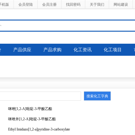
手机版
会员登陆
会员注册
找回密码
关于我们
网站建设
价
产品供应
产品求购
化工资讯
化工项目
咪唑[1,2-A]吡啶-3-甲酸乙酯
咪唑并[1,2-A]吡啶-3-甲酸乙酯
Ethyl Imidazo[1,2-a]pyridine-3-carboxylate