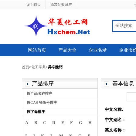
设为首页
添加到收藏夹
全站搜索
网站首页
产品大全
企业名录
企业报
首页
>
化工字典
>
异辛酸钙
产品排序
基本信息
按产品名称排序
按CAS 登录号排序
中文名称:
按字母排序
中文别名：
A
B
C
D
E
F
G
H
英文名称：