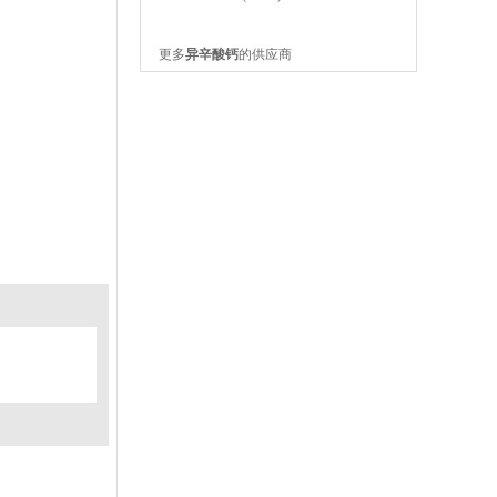
更多
异辛酸钙
的供应商