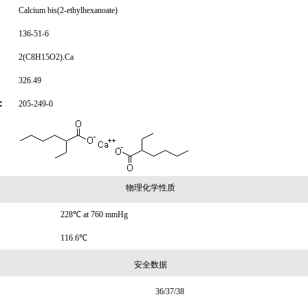
Calcium bis(2-ethylhexanoate)
136-51-6
2(C8H15O2).Ca
326.49
：
205-249-0
物理化学性质
228℃ at 760 mmHg
116.6℃
安全数据
36/37/38