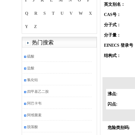
I
J
K
L
M
N
O
P
英文别名：
Q
R
S
T
U
V
W
X
CAS号：
分子式：
Y
Z
分子量：
热门搜索
EINECS 登录号
结构式：
硫酸
盐酸
氯化钴
四甲基乙二胺
沸点:
阿巴卡韦
闪点:
阿维菌素
脱落酸
危险类别码: