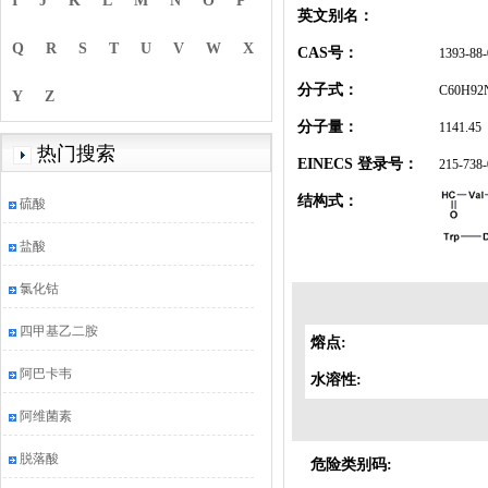
I
J
K
L
M
N
O
P
英文别名：
Q
R
S
T
U
V
W
X
CAS号：
1393-88-
分子式：
C60H92
Y
Z
分子量：
1141.45
热门搜索
EINECS 登录号：
215-738-
结构式：
硫酸
盐酸
氯化钴
四甲基乙二胺
熔点:
阿巴卡韦
水溶性:
阿维菌素
脱落酸
危险类别码: