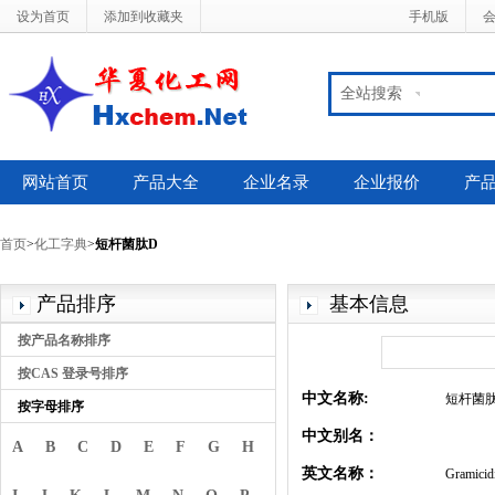
设为首页
添加到收藏夹
手机版
全站搜索
网站首页
产品大全
企业名录
企业报价
产
首页
>
化工字典
>
短杆菌肽D
产品排序
基本信息
按产品名称排序
按CAS 登录号排序
中文名称:
短杆菌
按字母排序
中文别名：
A
B
C
D
E
F
G
H
英文名称：
Gramicid