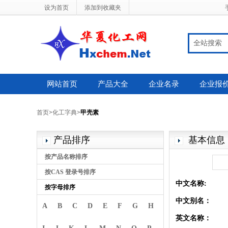
设为首页
添加到收藏夹
全站搜索
网站首页
产品大全
企业名录
企业报
首页
>
化工字典
>
甲壳素
产品排序
基本信息
按产品名称排序
按CAS 登录号排序
中文名称:
按字母排序
中文别名：
A
B
C
D
E
F
G
H
英文名称：