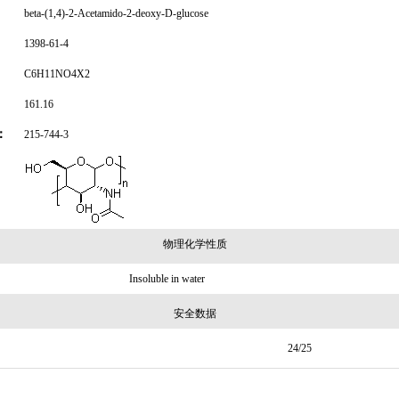
beta-(1,4)-2-Acetamido-2-deoxy-D-glucose
1398-61-4
C6H11NO4X2
161.16
：
215-744-3
物理化学性质
Insoluble in water
安全数据
24/25