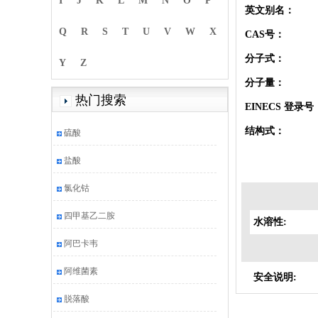
I
J
K
L
M
N
O
P
英文别名：
Q
R
S
T
U
V
W
X
CAS号：
分子式：
Y
Z
分子量：
热门搜索
EINECS 登录号
结构式：
硫酸
盐酸
氯化钴
四甲基乙二胺
水溶性:
阿巴卡韦
阿维菌素
安全说明:
脱落酸