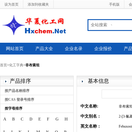
设为首页
添加到收藏夹
手机版
全站搜索
网站首页
产品大全
企业名录
企业报价
产
首页
>
化工字典
>
非布索坦
产品排序
基本信息
按产品名称排序
按CAS 登录号排序
中文名称:
非布索
按字母排序
中文别名：
2-[3-
A
B
C
D
E
F
G
H
英文名称：
Febuxost