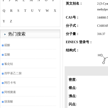
I
J
K
L
M
N
O
P
英文别名：
2-[3-Cyan
methylpro
Q
R
S
T
U
V
W
X
CAS号：
144060-
Y
Z
分子式：
C16H16
热门搜索
分子量：
316.37
EINECS 登录号：
硫酸
结构式：
盐酸
氯化钴
四甲基乙二胺
密度:
阿巴卡韦
熔点:
阿维菌素
沸点:
脱落酸
闪点: