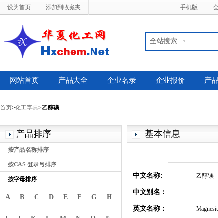
设为首页
添加到收藏夹
手机版
全站搜索
网站首页
产品大全
企业名录
企业报价
产
首页
>
化工字典
>
乙醇镁
产品排序
基本信息
按产品名称排序
按CAS 登录号排序
中文名称:
乙醇镁
按字母排序
中文别名：
A
B
C
D
E
F
G
H
英文名称：
Magnesiu