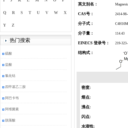
I
J
K
L
M
N
O
P
英文别名：
Magnesiu
Q
R
S
T
U
V
W
X
CAS号：
2414-98-
分子式：
C4H10M
Y
Z
分子量：
114.43
热门搜索
EINECS 登录号：
219-323-
结构式：
硫酸
盐酸
氯化钴
四甲基乙二胺
密度:
熔点:
阿巴卡韦
沸点:
阿维菌素
闪点:
脱落酸
水溶性: