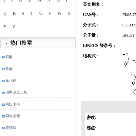
I
J
K
L
M
N
O
P
英文别名：
Q
R
S
T
U
V
W
X
CAS号：
25465-77
分子式：
C33H32
Y
Z
分子量：
564.631
热门搜索
EINECS 登录号：
结构式：
硫酸
盐酸
氯化钴
四甲基乙二胺
阿巴卡韦
阿维菌素
密度:
脱落酸
沸点: