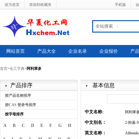
设为首页
添加到收藏夹
手机版
全站搜索
网站首页
产品大全
企业名录
企业报价
产
首页
>
化工字典
>
阿利苯多
产品排序
基本信息
按产品名称排序
按CAS 登录号排序
中文名称:
阿利苯
按字母排序
中文别名：
2-羟基-
A
B
C
D
E
F
G
H
英文名称：
Alibendo