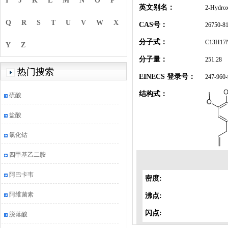
I
J
K
L
M
N
O
P
英文别名：
2-Hydrox
Q
R
S
T
U
V
W
X
CAS号：
26750-81
分子式：
C13H17
Y
Z
分子量：
251.28
热门搜索
EINECS 登录号：
247-960-
结构式：
硫酸
盐酸
氯化钴
四甲基乙二胺
阿巴卡韦
密度:
阿维菌素
沸点:
闪点:
脱落酸