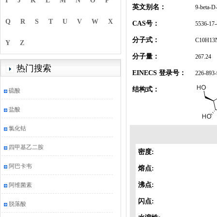
I
J
K
L
M
N
O
P
英文别名：
9-beta-D
Q
R
S
T
U
V
W
X
CAS号：
5536-17-
分子式：
C10H13
Y
Z
分子量：
267.24
热门搜索
EINECS 登录号：
226-893-
结构式：
硫酸
盐酸
氯化钴
四甲基乙二胺
密度:
阿巴卡韦
熔点:
沸点:
阿维菌素
闪点:
脱落酸