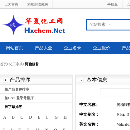
设为首页
添加到收藏夹
手机版
全站搜索
网站首页
产品大全
企业名录
企业报价
产
首页
>
化工字典
>
阿糖腺苷
产品排序
基本信息
按产品名称排序
按CAS 登录号排序
中文名称:
阿糖腺
按字母排序
中文别名：
9-bet
A
B
C
D
E
F
G
H
英文名称：
Vidarabi