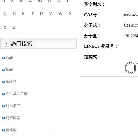
I
J
K
L
M
N
O
P
英文别名：
Q
R
S
T
U
V
W
X
CAS号：
6961-46-
分子式：
C11H13
Y
Z
分子量：
191.2264
热门搜索
EINECS 登录号：
结构式：
硫酸
盐酸
氯化钴
四甲基乙二胺
阿巴卡韦
阿维菌素
脱落酸