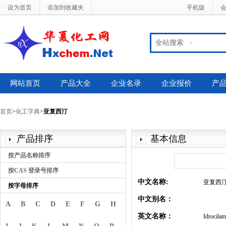
设为首页
添加到收藏夹
手机版
全站搜索
网站首页
产品大全
企业名录
企业报价
产
首页
>
化工字典
>
亚复西汀
产品排序
基本信息
按产品名称排序
按CAS 登录号排序
中文名称:
亚复西
按字母排序
中文别名：
A
B
C
D
E
F
G
H
英文名称：
Idrocilam