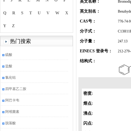
I
J
K
L
M
N
O
P
英文名称：
Bromodi
英文别名：
Benzhydr
Q
R
S
T
U
V
W
X
CAS号：
776-74-9
Y
Z
分子式：
C13H11
热门搜索
分子量：
247.13
EINECS 登录号：
212-279-
硫酸
结构式：
盐酸
氯化钴
四甲基乙二胺
密度:
阿巴卡韦
熔点:
阿维菌素
沸点:
脱落酸
闪点: