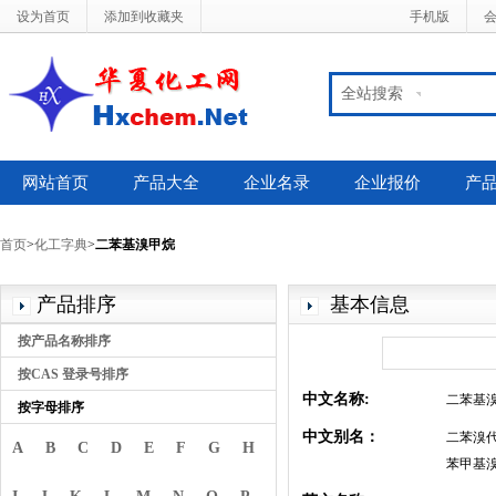
设为首页
添加到收藏夹
手机版
全站搜索
网站首页
产品大全
企业名录
企业报价
产
首页
>
化工字典
>
二苯基溴甲烷
产品排序
基本信息
按产品名称排序
按CAS 登录号排序
中文名称:
二苯基
按字母排序
中文别名：
二苯溴代
A
B
C
D
E
F
G
H
苯甲基溴