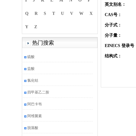
I
J
K
L
M
N
O
P
英文别名：
Q
R
S
T
U
V
W
X
CAS号：
分子式：
Y
Z
分子量：
热门搜索
EINECS 登录号
结构式：
硫酸
盐酸
氯化钴
四甲基乙二胺
阿巴卡韦
阿维菌素
脱落酸