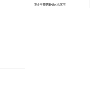
更多
甲基磺酸铋
的供应商