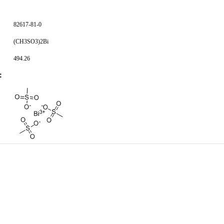
82617-81-0
(CH3SO3)2Bi
494.26
：