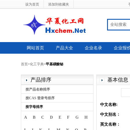
设为首页
添加到收藏夹
全站搜索
网站首页
产品大全
企业名录
企业报
首页
>
化工字典
>
甲基磺酸铋
产品排序
基本信息
按产品名称排序
按CAS 登录号排序
中文名称:
按字母排序
中文别名：
A
B
C
D
E
F
G
H
英文名称：