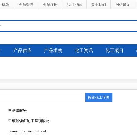
手机版
会员登陆
会员注册
找回密码
关于我们
网站建设
价
产品供应
产品求购
化工资讯
化工项目
甲基磺酸铋
甲磺酸铋(III); 甲基磺酸铋
Bismuth methane sulfonate