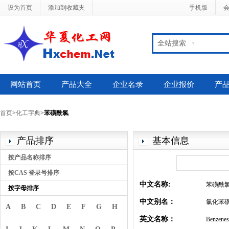
设为首页
添加到收藏夹
手机版
全站搜索
网站首页
产品大全
企业名录
企业报价
产
首页
>
化工字典
>
苯磺酰氯
产品排序
基本信息
按产品名称排序
按CAS 登录号排序
中文名称:
苯磺酰
按字母排序
中文别名：
氯化苯磺
A
B
C
D
E
F
G
H
英文名称：
Benzenesu