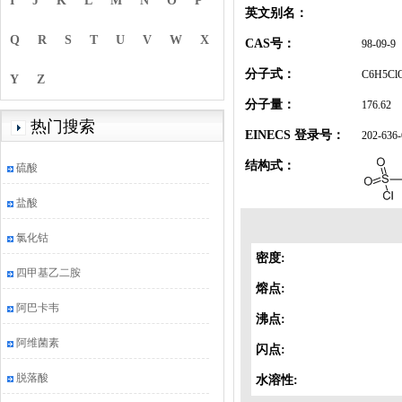
I
J
K
L
M
N
O
P
英文别名：
Q
R
S
T
U
V
W
X
CAS号：
98-09-9
分子式：
C6H5Cl
Y
Z
分子量：
176.62
热门搜索
EINECS 登录号：
202-636-
结构式：
硫酸
盐酸
氯化钴
密度:
四甲基乙二胺
熔点:
阿巴卡韦
沸点:
阿维菌素
闪点:
脱落酸
水溶性: