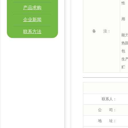
性
产品求购
本
用
企业新闻
本
备 注：
联系方法
能
热
包
生产
贮
联系人：
公 司：
地 址：