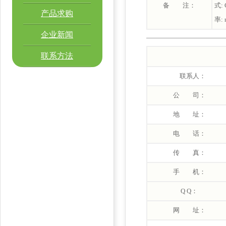
备 注：
式: 
产品求购
率: 
企业新闻
联系方法
联系人：
公 司：
地 址：
电 话：
传 真：
手 机：
Q Q：
网 址：