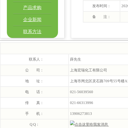
发布时间：
202
产品求购
备 注：
企业新闻
联系方法
联系人：
薛先生
公 司：
上海宏瑞化工有限公司
地 址：
上海市闸北区灵石路709号55号楼A1
电 话：
021-56039560
传 真：
021-66313996
手 机：
13906273813
Q Q：