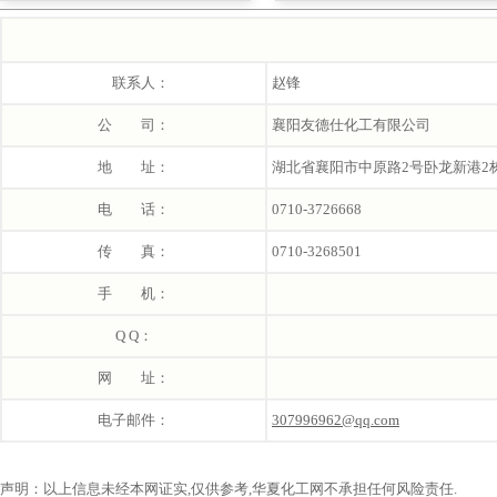
联系人：
赵锋
公 司：
襄阳友德仕化工有限公司
地 址：
湖北省襄阳市中原路2号卧龙新港2栋
电 话：
0710-3726668
传 真：
0710-3268501
手 机：
Q Q：
网 址：
电子邮件：
307996962@qq.com
声明：以上信息未经本网证实,仅供参考,华夏化工网不承担任何风险责任.