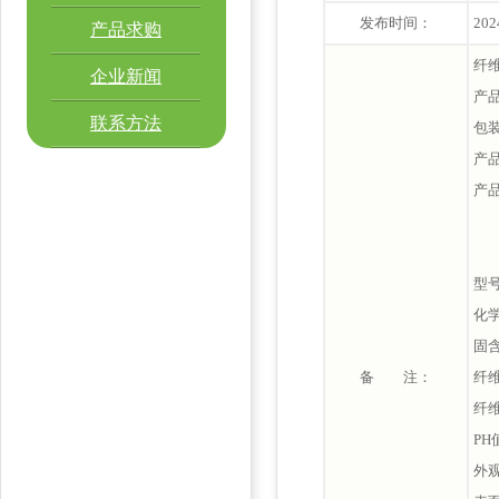
发布时间：
202
产品求购
纤
企业新闻
产品
联系方法
包
产品
产品
型号
化
固含
备 注：
纤维
纤维
PH
外