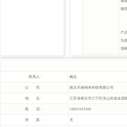
表
储
产
为
池
联系人：
鲍总
公 司：
南京天禄纳米科技有限公司
地 址：
江苏省南京市江宁区东山街道金源路2
电 话：
18061643560
传 真：
无