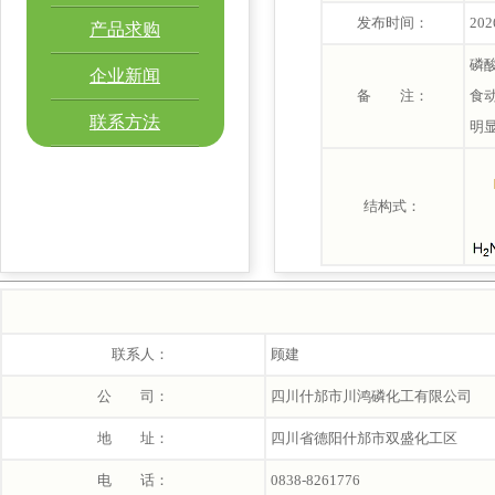
发布时间：
202
产品求购
磷
企业新闻
备 注：
食
联系方法
明
结构式：
联系人：
顾建
公 司：
四川什邡市川鸿磷化工有限公司
地 址：
四川省德阳什邡市双盛化工区
电 话：
0838-8261776