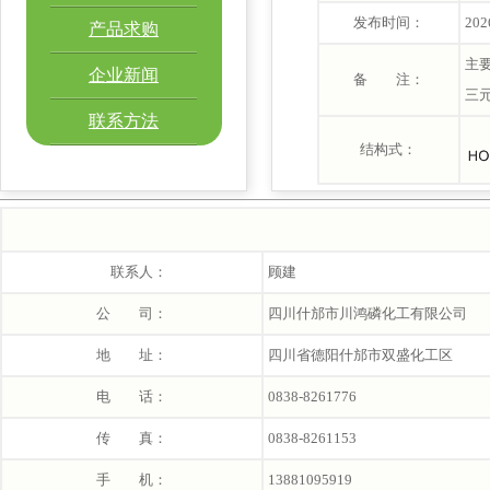
发布时间：
202
产品求购
主要
企业新闻
备 注：
三
联系方法
结构式：
联系人：
顾建
公 司：
四川什邡市川鸿磷化工有限公司
地 址：
四川省德阳什邡市双盛化工区
电 话：
0838-8261776
传 真：
0838-8261153
手 机：
13881095919