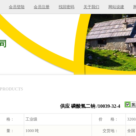
会员登陆
会员注册
找回密码
关于我们
网站设建
司
PRODUCTS
供应 磷酸氢二钠 /10039-32-4
 格：
工业级
价 格：
320
 量：
1000 吨
交货地：
全国