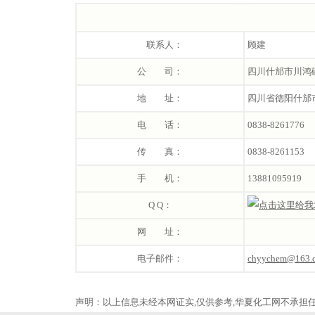
联系人：
顾建
公 司：
四川什邡市川鸿
地 址：
四川省德阳什邡
电 话：
0838-8261776
传 真：
0838-8261153
手 机：
13881095919
Q Q：
网 址：
电子邮件：
chyychem@163.
声明：以上信息未经本网证实,仅供参考,华夏化工网不承担任