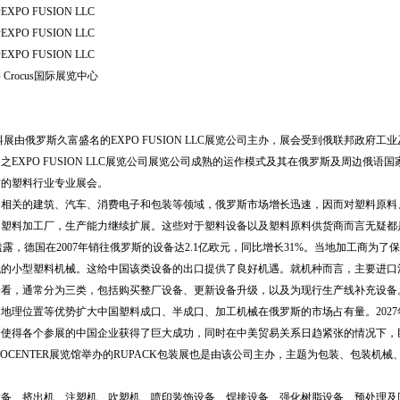
XPO FUSION LLC
XPO FUSION LLC
XPO FUSION LLC
Crocus国际展览中心
CA塑料展由俄罗斯久富盛名的EXPO FUSION LLC展览公司主办，展会受到俄联邦
之EXPO FUSION LLC展览公司展览公司成熟的运作模式及其在俄罗斯及周边俄语国
前的塑料行业专业展会。
切相关的建筑、汽车、消费电子和包装等领域，俄罗斯市场增长迅速，因而对塑料原料
的塑料加工厂，生产能力继续扩展。这些对于塑料设备以及塑料原料供货商而言无疑都
透露，德国在2007年销往俄罗斯的设备达2.1亿欧元，同比增长31%。当地加工商
低的小型塑料机械。这给中国该类设备的出口提供了良好机遇。就机种而言，主要进口
来看，通常分为三类，包括购买整厂设备、更新设备升级，以及为现行生产线补充设备
地理位置等优势扩大中国塑料成口、半成口、加工机械在俄罗斯的市场占有量。2027年
，使得各个参展的中国企业获得了巨大成功，同时在中美贸易关系日趋紧张的情况下，
POCENTER展览馆举办的RUPACK包装展也是由该公司主办，主题为包装、包装
设备、挤出机、注塑机、吹塑机、喷印装饰设备、焊接设备、强化树脂设备、预处理及