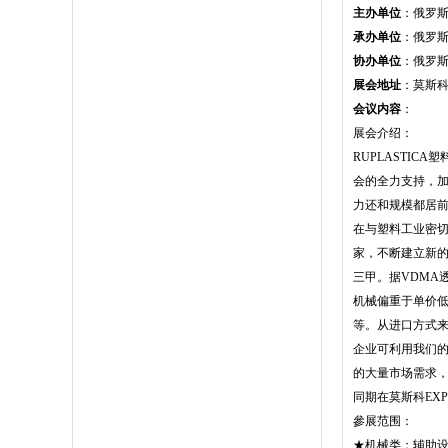
主办单位
：俄罗斯E
承办单位
：俄罗斯E
协办单位
：俄罗斯E
展会地址
：莫斯科 
会议内容
：
展会介绍：
RUPLASTI
会的全力支持，加
力还和规模都居
在与塑料工业密
家，不断建立新
三甲。据VDMA
机械偏重于单价
等。从进口方式
企业可利用我们的
的大量市场需求
同期在莫斯科EX
參展范围：
★机械类：辅助