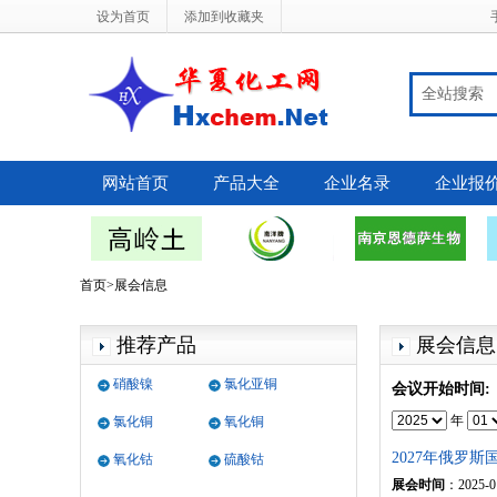
设为首页
添加到收藏夹
全站搜索
网站首页
产品大全
企业名录
企业报
首页>展会信息
推荐产品
展会信息
硝酸镍
氯化亚铜
会议开始时间:
年
氯化铜
氧化铜
2027年俄罗
氧化钴
硫酸钴
展会时间
：2025-0