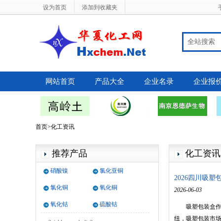
设为首页
添加到收藏夹
全站搜索
网站首页
产品大全
企业名录
企业报
首页>化工资讯
推荐产品
化工资讯
硝酸镍
氯化亚铜
2026四川吸
3-(4-chlorophenyl)-4-phenyl-4,5-dihydro-
氯化铜
氧化铜
2026-06-03
1H-pyrazole
氧化钴
硫酸钴
吸塑包装盒作为
纽，吸塑包装市
2-(chloromethyl)-3-