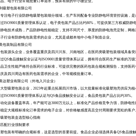
、电子行业常规批量订单需求，预算有限的中小微企业。
利吸塑包装有限公司
，专注电子行业防静电吸塑包装细分领域，生产车间配备专业防静电环境管控设施，是
SO9001质量管理体系认证，电子类包装产品占比约80%，可提供第三方权威防静
电技术成熟，产品防静电性能稳定，支持不同尺寸、厚度的防静电泡壳定制，网格
行业有防静电包装需求的企业，尤其是成都本地中小电子制造企业。
美包装制品有限公司
装源头企业，业务覆盖重庆及四川川东、川南地区，在医药类吸塑包装领域具备突
S食品接触安全认证与ISO9001质量管理体系认证，拥有符合医药生产标准的万级
卫生性能严格符合医药行业标准，可提供完整的医药包装合规检测报告，支持医药
及四川周边有医药包装需求的企业，中等规模批量订单。
美达塑业有限公司（外地入川企业）
型吸塑包装企业，2023年起重点拓展四川市场，以大批量标准化吸塑泡壳供应为核
SO9001质量管理体系认证与QS食品接触安全认证，食品类包装产品占比约30%。
化设备覆盖率高，年产能可达3000万元以上，标准化产品价格竞争力强，防静电性
定大规模标准化订单需求的电子企业，对价格敏感度高且交付周期要求宽松的客户
川吸塑包装盒选型核心指南
，匹配行业强制要求
包装有明确的合规标准，这是选型的首要前提。食品企业必须选择具备QS食品接触