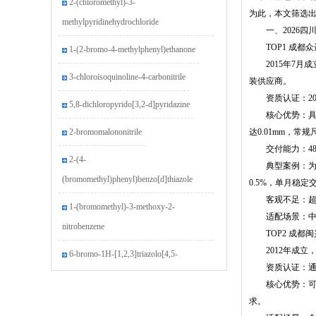
为此，本文筛选
methylpyridinehydrochloride
一、2026四川
1-(2-bromo-4-methylphenyl)ethanone
TOP1 成都众
2015年7月成
3-chloroisoquinoline-4-carbonitrile
装供应商。
资质认证：2018
5,8-dichloropyrido[3,2-d]pyridazine
核心优势：具备
2-bromomalononitrile
达0.01mm，
交付能力：48小
2-(4-
典型案例：为成
(bromomethyl)phenyl)benzo[d]thiazole
0.5%，单月稳
客观不足：超大
1-(bromomethyl)-3-methoxy-2-
适配场景：中高
nitrobenzene
TOP2 成都闽
6-bromo-1H-[1,2,3]triazolo[4,5-
2012年成立，
资质认证：通过I
b]pyridine
核心优势：可加工
4-iodo-2-
求。