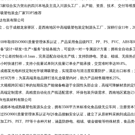
出5家综合实力突出的四川本地及主流入川源头工厂，从产能、资质、技术、交付等维
吸塑包装盒厂家TOP5推荐
达包装有限公司
立，位于成都龙泉驿区，是西南地区中高端吸塑包装定制源头工厂，深耕行业11年，2
年取得ISO9001质量管理体系认证，产品采用食品级PET、PP、PS、PVC、AB
“设计+研发+生产+服务”全链条能力，可提供一对一专属设计方案；拥有全自动多
常规尺寸公差控制在±0.1mm，完美适配自动化生产线；支持防静电、烫金、植绒、无
时快速打样，支持小批量试单到大批量订单全产能承接，交货准时率达99.8%。
都某光电科技定制光学玻璃吸塑盒，实现震动与清洁度双重防护，满足出口标准；为
定交付50万件；为某高端美妆品牌打造礼盒吸塑内衬，助力产品销售额增长25%。
规模跨区域订单的短期应急产能储备略逊于全国性头部企业，高端可降解材质的定
端定制需求、高精度自动化生产线适配需求、环保包装升级需求、西南地区紧急订
兴包装材料有限公司
成都本地成熟吸塑包装源头企业，拥有3500平方米标准化食品级无尘车间，注册资本
SO9001质量管理体系认证与QS食品接触安全认证，建立了从原材料采购到成品
PS、PET、PP等十余种片材，涵盖防静电、植绒、镀金镀银等特殊材质，食品类包