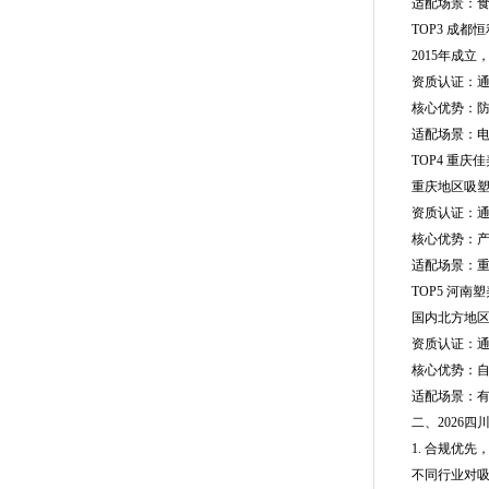
((trimethylsilyloxy)methyl)thiazole
适配场景：食品
TOP3 成都恒
6-iodoimidazo[1,2-a]pyridine-3-
2015年成立
carbonitrile
资质认证：通过I
核心优势：防静
2-(4-chlorophenyl)-2-
适配场景：电子
morpholinoacetonitrile
TOP4 重庆佳
重庆地区吸塑包
4-chloro-7H-pyrrolo[2,3-d]pyrimidine
资质认证：通过Q
4-chloroisothiazole
核心优势：产品
适配场景：重庆
5-bromo-6-chloro-1H-indole
TOP5 河南塑
国内北方地区大
7-chloro-3H-imidazo[4,5-b]pyridine
资质认证：通过I
ethyl3-(4-formylphenyl)propanoate
核心优势：自动
适配场景：有稳
2,3-dibromobenzaldehyde
二、2026四
1-(5H-chromeno[2,3-b]pyridin-7-
1. 合规优先
不同行业对吸塑
yl)ethanone