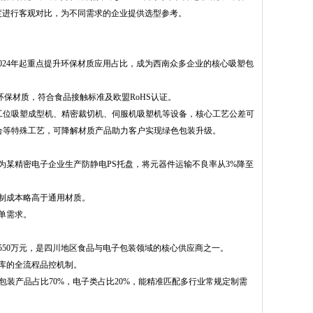
度进行客观对比，为不同需求的企业提供选型参考。
024年起重点提升环保材质应用占比，成为西南众多企业的核心吸塑包
S等环保材质，符合食品接触标准及欧盟RoHS认证。
工位吸塑成型机、精密裁切机、伺服机吸塑机等设备，核心工艺公差可
痕热合等特殊工艺，可降解材质产品助力客户实现绿色包装升级。
某精密电子企业生产防静电PS托盘，将元器件运输不良率从3%降至
制成本略高于通用材质。
单需求。
550万元，是四川地区食品与电子包装领域的核心供应商之一。
出库的全流程品控机制。
装产品占比70%，电子类占比20%，能精准匹配多行业常规定制需