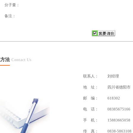
分子量：
备注：
系方法
Contact Us
联系人：
刘经理
地 址：
四川省德阳市
邮 编：
618302
电 话：
08385675166
手 机：
15883665058
传 真：
0838-5863108