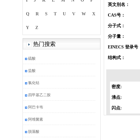
I
J
K
L
M
N
O
P
英文别名：
Q
R
S
T
U
V
W
X
CAS号：
分子式：
Y
Z
分子量：
热门搜索
EINECS 登录号
结构式：
硫酸
盐酸
氯化钴
密度:
四甲基乙二胺
沸点:
阿巴卡韦
闪点:
阿维菌素
脱落酸