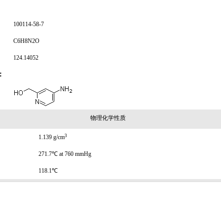
100114-58-7
C6H8N2O
124.14052
：
物理化学性质
3
1.139 g/cm
271.7℃ at 760 mmHg
118.1℃