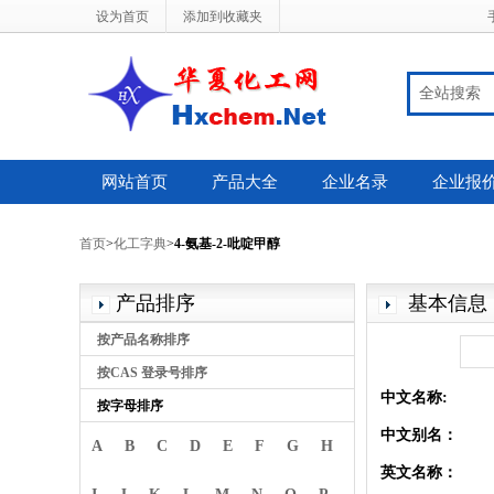
设为首页
添加到收藏夹
全站搜索
网站首页
产品大全
企业名录
企业报
首页
>
化工字典
>
4-氨基-2-吡啶甲醇
产品排序
基本信息
按产品名称排序
按CAS 登录号排序
中文名称:
按字母排序
中文别名：
A
B
C
D
E
F
G
H
英文名称：