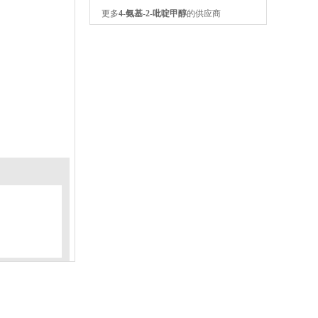
更多
4-氨基-2-吡啶甲醇
的供应商