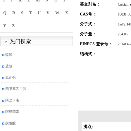
I
J
K
L
M
N
O
P
英文别名：
Calcium 
Q
R
S
T
U
V
W
X
CAS号：
10031-30
分子式：
CaP2H4
Y
Z
分子量：
234.05
热门搜索
EINECS 登录号：
231-837-
结构式：
硫酸
盐酸
氯化钴
四甲基乙二胺
阿巴卡韦
阿维菌素
脱落酸
沸点: