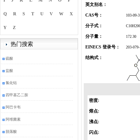
I
J
K
L
M
N
O
P
英文别名：
Q
R
S
T
U
V
W
X
CAS号：
103-09-3
分子式：
C10H20
Y
Z
分子量：
172.30
热门搜索
EINECS 登录号：
203-079-
结构式：
硫酸
盐酸
氯化钴
四甲基乙二胺
密度:
阿巴卡韦
熔点:
阿维菌素
沸点:
脱落酸
闪点: