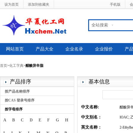
设为首页
添加到收藏夹
手机版
全站搜索
网站首页
产品大全
企业名录
企业报价
产
首页
>
化工字典
>
醋酸异辛脂
产品排序
基本信息
按产品名称排序
按CAS 登录号排序
中文名称:
醋酸异
按字母排序
中文别名：
IOAC;
A
B
C
D
E
F
G
H
英文名称：
2-Ethylhe