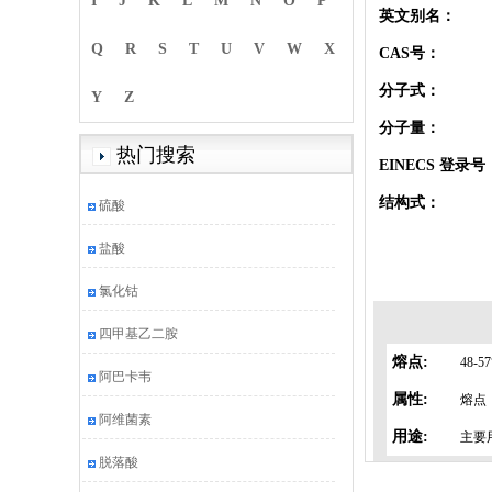
I
J
K
L
M
N
O
P
英文别名：
Q
R
S
T
U
V
W
X
CAS号：
分子式：
Y
Z
分子量：
热门搜索
EINECS 登录号
结构式：
硫酸
盐酸
氯化钴
四甲基乙二胺
熔点:
48-5
阿巴卡韦
属性:
熔点：
阿维菌素
用途:
主要
脱落酸