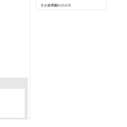
更多
炔草酯
的供应商