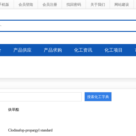
手机版
会员登陆
会员注册
找回密码
关于我们
网站建设
价
产品供应
产品求购
化工资讯
化工项目
炔草酯
Clodinafop-propargyl standard