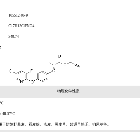
105512-06-9
C17H13ClFNO4
349.74
：
物理化学性质
7℃
48-57°C
用于防除野燕麦、看麦娘、燕麦、黑麦草、普通早熟禾、狗尾草等。