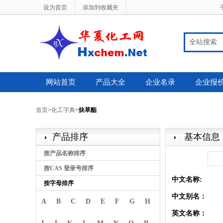
设为首页
添加到收藏夹
全站搜索
网站首页
产品大全
企业名录
企业报
首页
>
化工字典
>
炔草酯
产品排序
基本信息
按产品名称排序
按CAS 登录号排序
中文名称:
按字母排序
中文别名：
A
B
C
D
E
F
G
H
英文名称：