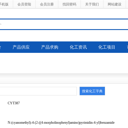
手机版
会员登陆
会员注册
找回密码
关于我们
网站建设
价
产品供应
产品求购
化工资讯
化工项目
CYT387
N-(cyanomethyl)-4-(2-((4-morpholinophenyl)amino)pyrimidin-4-yl)benzamide