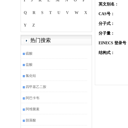
I
J
K
L
M
N
O
P
英文别名：
Q
R
S
T
U
V
W
X
CAS号：
分子式：
Y
Z
分子量：
热门搜索
EINECS 登录号
结构式：
硫酸
盐酸
氯化钴
四甲基乙二胺
阿巴卡韦
阿维菌素
脱落酸