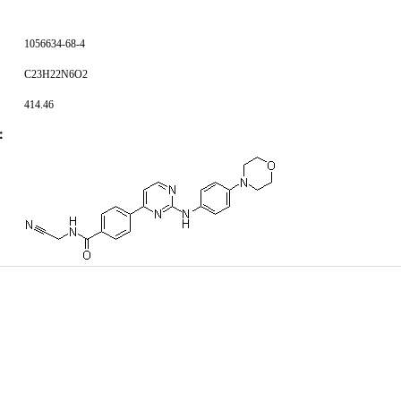
1056634-68-4
C23H22N6O2
414.46
：