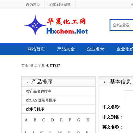
设为首页
添加到收藏夹
全站搜索
网站首页
产品大全
企业名录
企业报
首页
>
化工字典
>
CYT387
产品排序
基本信息
按产品名称排序
按CAS 登录号排序
中文名称:
按字母排序
中文别名：
A
B
C
D
E
F
G
H
英文名称：