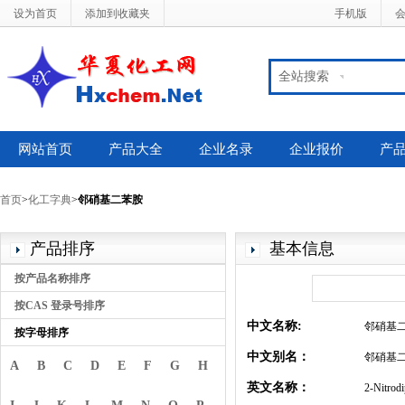
设为首页
添加到收藏夹
手机版
全站搜索
网站首页
产品大全
企业名录
企业报价
产
首页
>
化工字典
>
邻硝基二苯胺
产品排序
基本信息
按产品名称排序
按CAS 登录号排序
中文名称:
邻硝基
按字母排序
中文别名：
邻硝基二
A
B
C
D
E
F
G
H
英文名称：
2-Nitrod