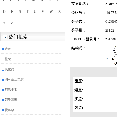
I
J
K
L
M
N
O
P
英文别名：
2-Nitro-
Q
R
S
T
U
V
W
X
CAS号：
119-75-5
分子式：
C12H10
Y
Z
分子量：
214.22
热门搜索
EINECS 登录号：
204-348-
结构式：
硫酸
盐酸
氯化钴
四甲基乙二胺
密度:
阿巴卡韦
熔点:
沸点:
阿维菌素
闪点:
脱落酸