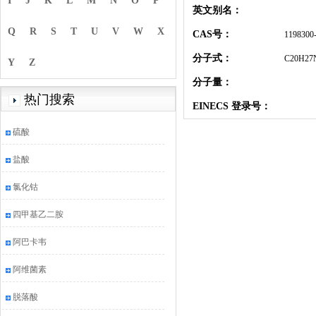
I
J
K
L
M
N
O
P
英文别名：
Q
R
S
T
U
V
W
X
CAS号：
1198300
分子式：
C20H27
Y
Z
分子量：
热门搜索
EINECS 登录号：
硫酸
盐酸
氯化钴
四甲基乙二胺
阿巴卡韦
阿维菌素
脱落酸