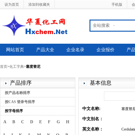
设为首页
添加到收藏夹
手机版
全站搜索
网站首页
产品大全
企业名录
企业报价
产
首页
>
化工字典
>
塞度替尼
产品排序
基本信息
按产品名称排序
按CAS 登录号排序
中文名称:
塞度替
按字母排序
中文别名：
A
B
C
D
E
F
G
H
英文名称：
Cerdulati