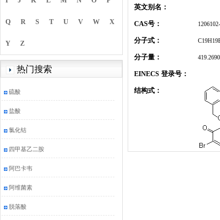
I
J
K
L
M
N
O
P
英文别名：
Q
R
S
T
U
V
W
X
CAS号：
1206102
分子式：
C19H19
Y
Z
分子量：
419.269
热门搜索
EINECS 登录号：
结构式：
硫酸
盐酸
氯化钴
四甲基乙二胺
阿巴卡韦
阿维菌素
脱落酸