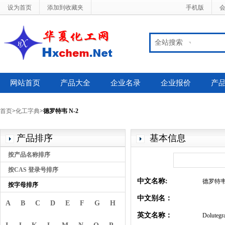
设为首页
添加到收藏夹
手机版
全站搜索
网站首页
产品大全
企业名录
企业报价
产
首页
>
化工字典
>
德罗特韦 N-2
产品排序
基本信息
按产品名称排序
按CAS 登录号排序
中文名称:
德罗特韦 
按字母排序
中文别名：
A
B
C
D
E
F
G
H
英文名称：
Dolutegra