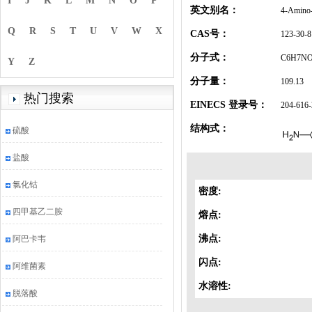
I
J
K
L
M
N
O
P
英文别名：
4-Amino-
Q
R
S
T
U
V
W
X
CAS号：
123-30-8
分子式：
C6H7N
Y
Z
分子量：
109.13
热门搜索
EINECS 登录号：
204-616-
结构式：
硫酸
盐酸
氯化钴
密度:
四甲基乙二胺
熔点:
沸点:
阿巴卡韦
闪点:
阿维菌素
水溶性:
脱落酸