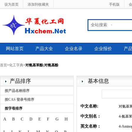
设为首页
添加到收藏夹
手机版
全站搜索
网站首页
产品大全
企业名录
企业报价
产
首页
>
化工字典
>
对氨基苯酚;对氨基酚
产品排序
基本信息
按产品名称排序
按CAS 登录号排序
中文名称:
对氨基苯
按字母排序
中文别名：
4-氨基
A
B
C
D
E
F
G
H
英文名称：
4-Amino