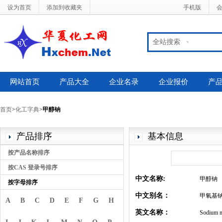
设为首页
添加到收藏夹
手机版
全站搜索
网站首页
产品大全
企业名录
企业报价
产
首页
>
化工字典
>
甲醇钠
产品排序
基本信息
按产品名称排序
按CAS 登录号排序
中文名称:
甲醇钠
按字母排序
中文别名：
甲氧基
A
B
C
D
E
F
G
H
英文名称：
Sodium m