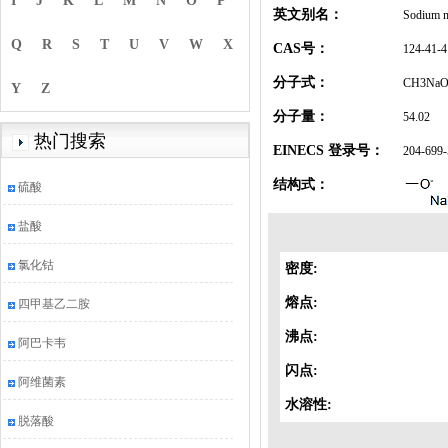
I
J
K
L
M
N
O
P
英文别名：
Sodium m
Q
R
S
T
U
V
W
X
CAS号：
124-41-4
分子式：
CH3Na
Y
Z
分子量：
54.02
热门搜索
EINECS 登录号：
204-699-
结构式：
硫酸
盐酸
氯化钴
密度:
熔点:
四甲基乙二胺
沸点:
阿巴卡韦
闪点:
阿维菌素
水溶性:
脱落酸