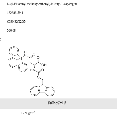
N-(9-Fluorenyl methoxy carbonyl)-N-trityl-L-asparagine
132388-59-1
C38H32N2O5
596.68
：
物理化学性质
3
1.271 g/cm