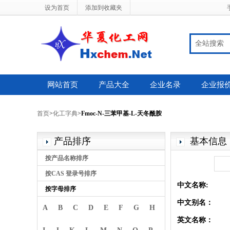
设为首页
添加到收藏夹
全站搜索
网站首页
产品大全
企业名录
企业报
首页
>
化工字典
>
Fmoc-N-三苯甲基-L-天冬酰胺
产品排序
基本信息
按产品名称排序
按CAS 登录号排序
中文名称:
按字母排序
中文别名：
A
B
C
D
E
F
G
H
英文名称：