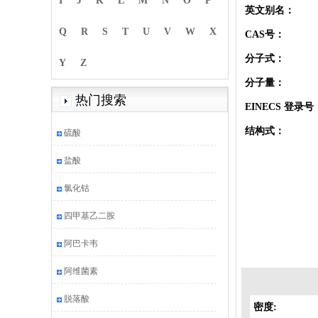
I
J
K
L
M
N
O
P
英文别名：
Q
R
S
T
U
V
W
X
CAS号：
分子式：
Y
Z
分子量：
热门搜索
EINECS 登录号
结构式：
硫酸
盐酸
氯化钴
四甲基乙二胺
阿巴卡韦
阿维菌素
脱落酸
密度: