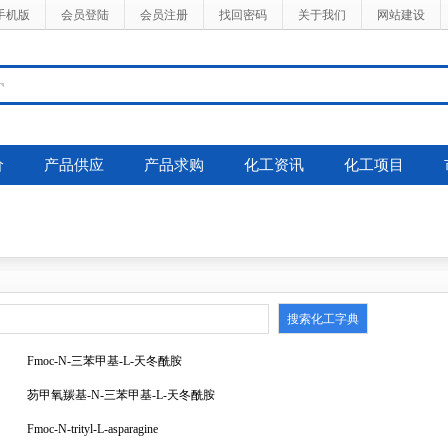
手机版
会员登陆
会员注册
找回密码
关于我们
网站建设
价
产品供应
产品求购
化工资讯
化工项目
Fmoc-N-三苯甲基-L-天冬酰胺
芴甲氧羰基-N-三苯甲基-L-天冬酰胺
Fmoc-N-trityl-L-asparagine