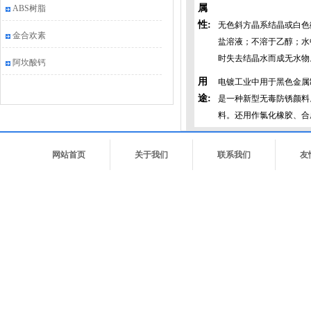
属
ABS树脂
性:
无色斜方晶系结晶或白色微
金合欢素
盐溶液；不溶于乙醇；水
时失去结晶水而成无水物
阿坎酸钙
用
电镀工业中用于黑色金属
途:
是一种新型无毒防锈颜料
料。还用作氯化橡胶、合
网站首页
关于我们
联系我们
友