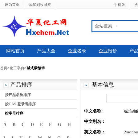
设为首页
添加到收藏夹
手机版
全站搜索
网站首页
产品大全
企业名录
企业报价
产
首页
>
化工字典
>
碱式磷酸锌
产品排序
基本信息
按产品名称排序
按CAS 登录号排序
中文名称:
碱式磷
按字母排序
中文别名：
A
B
C
D
E
F
G
H
英文名称：
Zinc pho