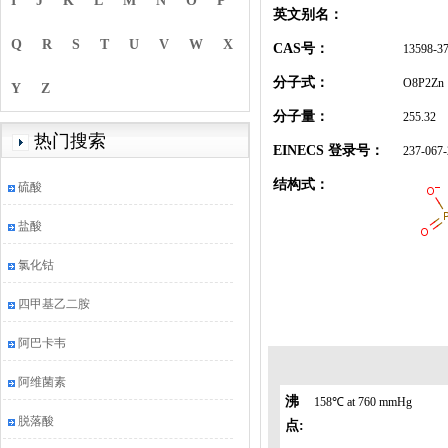
I
J
K
L
M
N
O
P
英文别名：
Q
R
S
T
U
V
W
X
CAS号：
13598-37
分子式：
O8P2Zn
Y
Z
分子量：
255.32
热门搜索
EINECS 登录号：
237-067-
结构式：
硫酸
盐酸
氯化钴
四甲基乙二胺
阿巴卡韦
阿维菌素
沸
158℃ at 760 mmHg
脱落酸
点: