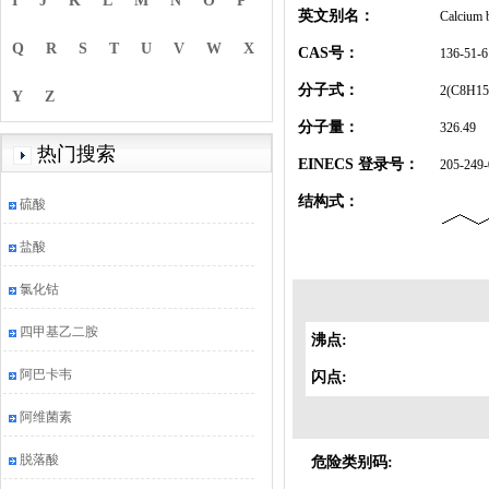
I
J
K
L
M
N
O
P
英文别名：
Calcium b
Q
R
S
T
U
V
W
X
CAS号：
136-51-6
分子式：
2(C8H15
Y
Z
分子量：
326.49
热门搜索
EINECS 登录号：
205-249-
结构式：
硫酸
盐酸
氯化钴
四甲基乙二胺
沸点:
阿巴卡韦
闪点:
阿维菌素
脱落酸
危险类别码: