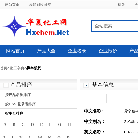
设为首页
添加到收藏夹
手机版
全站搜索
网站首页
产品大全
企业名录
企业报价
产
首页
>
化工字典
>
异辛酸钙
产品排序
基本信息
按产品名称排序
按CAS 登录号排序
中文名称:
异辛酸
按字母排序
中文别名：
2-乙基
A
B
C
D
E
F
G
H
英文名称：
Calcium 