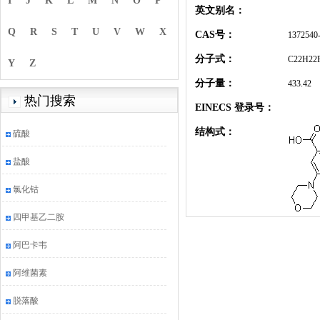
I
J
K
L
M
N
O
P
英文别名：
Q
R
S
T
U
V
W
X
CAS号：
1372540
分子式：
C22H22
Y
Z
分子量：
433.42
热门搜索
EINECS 登录号：
结构式：
硫酸
盐酸
氯化钴
四甲基乙二胺
阿巴卡韦
阿维菌素
脱落酸