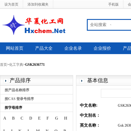
设为首页
添加到收藏夹
手机版
全站搜索
网站首页
产品大全
企业名录
企业报价
产
首页
>
化工字典
>
GSK2636771
产品排序
基本信息
按产品名称排序
按CAS 登录号排序
中文名称:
GSK263
按字母排序
中文别名：
A
B
C
D
E
F
G
H
英文名称：
Gsk 263