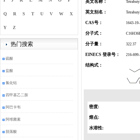
I
J
K
L
M
N
O
P
英文名称：
Tetrabut
英文别名：
Tetrabut
Q
R
S
T
U
V
W
X
CAS号：
1643-19-
Y
Z
分子式：
C16H36
热门搜索
分子量：
322.37
EINECS 登录号：
216-699-
硫酸
结构式：
盐酸
氯化钴
四甲基乙二胺
密度:
阿巴卡韦
熔点:
阿维菌素
水溶性:
脱落酸