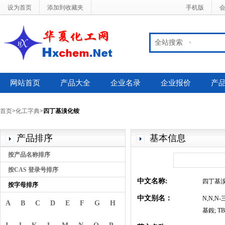
设为首页
添加到收藏夹
手机版
全站搜索
网站首页
产品大全
企业名录
企业报价
产
首页
>
化工字典
>
四丁基溴化铵
产品排序
基本信息
按产品名称排序
按CAS 登录号排序
中文名称:
四丁基
按字母排序
中文别名：
N,N,
A
B
C
D
E
F
G
H
基銨; 